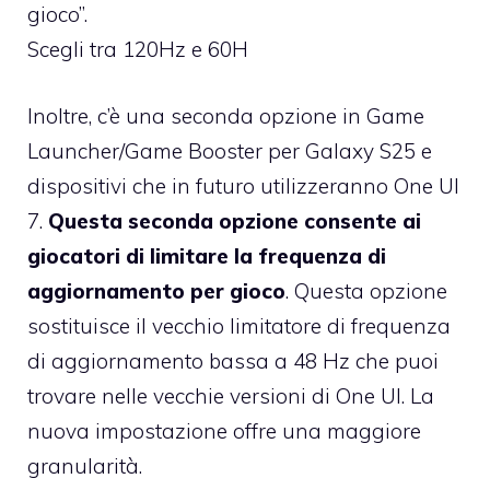
gioco”.
Scegli tra 120Hz e 60H
Inoltre, c’è una seconda opzione in Game
Launcher/Game Booster per Galaxy S25 e
dispositivi che in futuro utilizzeranno One UI
7.
Questa seconda opzione consente ai
giocatori di limitare la frequenza di
aggiornamento per gioco
. Questa opzione
sostituisce il vecchio limitatore di frequenza
di aggiornamento bassa a 48 Hz che puoi
trovare nelle vecchie versioni di One UI. La
nuova impostazione offre una maggiore
granularità.