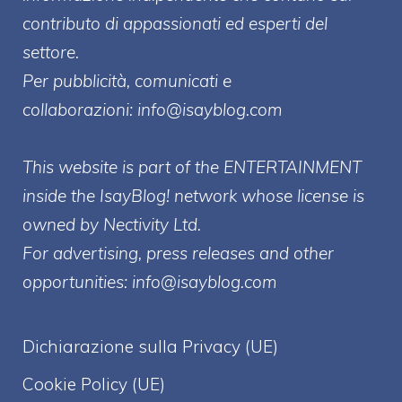
contributo di appassionati ed esperti del
settore.
Per pubblicità, comunicati e
collaborazioni:
info@isayblog.com
This website is part of the ENTERTAINMENT
inside the IsayBlog! network whose license is
owned by Nectivity Ltd.
For advertising, press releases and other
opportunities:
info@isayblog.com
Dichiarazione sulla Privacy (UE)
Cookie Policy (UE)