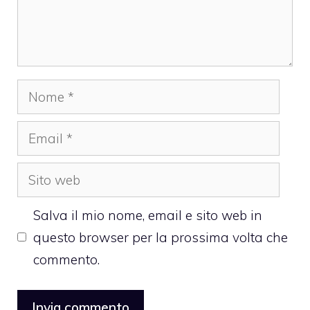
Nome
Email
Sito
web
Salva il mio nome, email e sito web in
questo browser per la prossima volta che
commento.