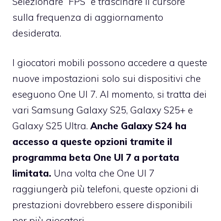
Selezionare “FPS” e trascinare il cursore
sulla frequenza di aggiornamento
desiderata.
I giocatori mobili possono accedere a queste
nuove impostazioni solo sui dispositivi che
eseguono One UI 7. Al momento, si tratta dei
vari Samsung Galaxy S25, Galaxy S25+ e
Galaxy S25 Ultra.
Anche Galaxy S24 ha
accesso a queste opzioni tramite il
programma beta One UI 7 a portata
limitata.
Una volta che One UI 7
raggiungerà più telefoni, queste opzioni di
prestazioni dovrebbero essere disponibili
per più giocatori.