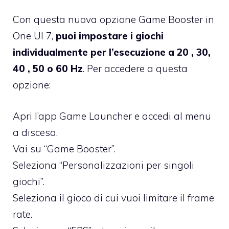
Con questa nuova opzione Game Booster in
One UI 7,
puoi impostare i giochi
individualmente per l’esecuzione a 20 , 30,
40 , 50 o 60 Hz
. Per accedere a questa
opzione:
Apri l’app Game Launcher e accedi al menu
a discesa.
Vai su “Game Booster”.
Seleziona “Personalizzazioni per singoli
giochi”.
Seleziona il gioco di cui vuoi limitare il frame
rate.