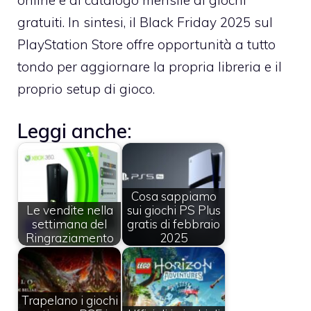
gratuiti. In sintesi, il Black Friday 2025 sul
PlayStation Store offre opportunità a tutto
tondo per aggiornare la propria libreria e il
proprio setup di gioco.
Leggi anche:
Cosa sappiamo
Le vendite nella
sui giochi PS Plus
settimana del
gratis di febbraio
Ringraziamento
2025
Trapelano i giochi