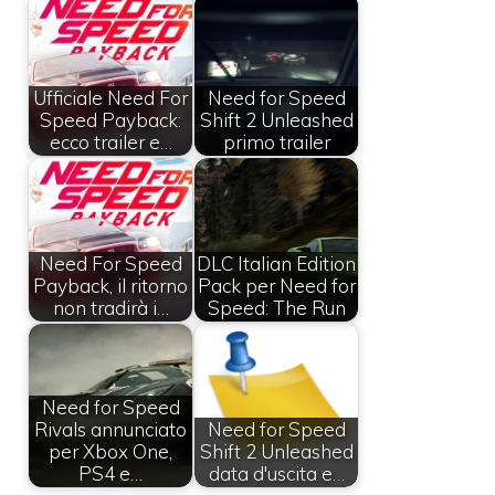
Ufficiale Need For
Need for Speed
Speed Payback:
Shift 2 Unleashed
ecco trailer e…
primo trailer
Need For Speed
DLC Italian Edition
Payback, il ritorno
Pack per Need for
non tradirà i…
Speed: The Run
Need for Speed
Rivals annunciato
Need for Speed
per Xbox One,
Shift 2 Unleashed
PS4 e…
data d'uscita e…