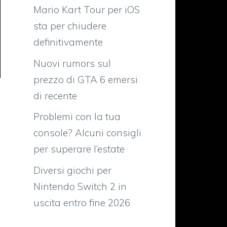
Mario Kart Tour per iOS
sta per chiudere
definitivamente
Nuovi rumors sul
prezzo di GTA 6 emersi
di recente
Problemi con la tua
console? Alcuni consigli
per superare l’estate
Diversi giochi per
Nintendo Switch 2 in
uscita entro fine 2026