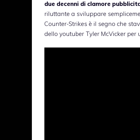
due decenni di clamore pubblicit
riluttante a sviluppare semplicemen
Counter-Strikes è il segno che sta
dello youtuber Tyler McVicker per ul