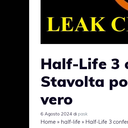
Half-Life 3
Stavolta po
vero
6 Agosto 2024
di
pask
Home
»
half-life
»
Half-Life 3 conf