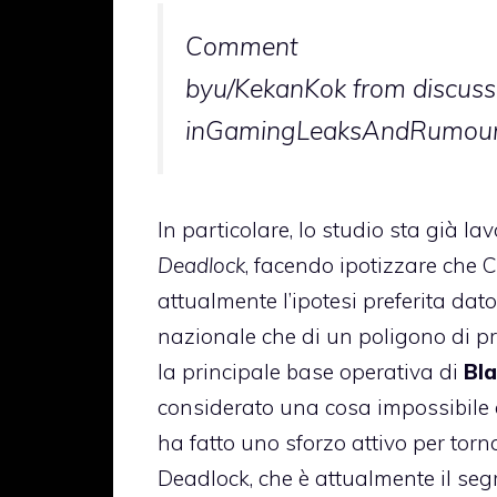
Comment
by
u/KekanKok
from discuss
in
GamingLeaksAndRumou
In particolare, lo studio sta già 
Deadlock
, facendo ipotizzare che Ch
attualmente l’ipotesi preferita da
nazionale che di un poligono di pr
la principale base operativa di
Bl
considerato una cosa impossibile 
ha fatto uno sforzo attivo per torna
Deadlock, che è attualmente il seg