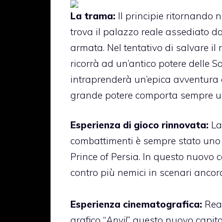
La trama:
Il principie ritornando n
trova il palazzo reale assediato 
armata. Nel tentativo di salvare il 
ricorrà ad un’antico potere delle Sa
intraprenderà un’epica avventura 
grande potere comporta sempre un
Esperienza di gioco rinnovata:
La 
combattimenti è sempre stato uno d
Prince of Persia. In questo nuovo
contro più nemici in scenari ancor
Esperienza cinematografica:
Real
grafico “
Anvil
” questo nuovo capit