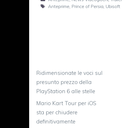
Tag
Anteprime
,
Prince of Persia
,
Ubisoft
Ridimensionate le voci sul
presunto prezzo della
PlayStation 6 alle stelle
Mario Kart Tour per iOS
sta per chiudere
definitivamente