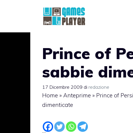
Vai
al
contenuto
Prince of Pe
sabbie dime
17 Dicembre 2009
di
redazione
Home
»
Anteprime
»
Prince of Pers
dimenticate