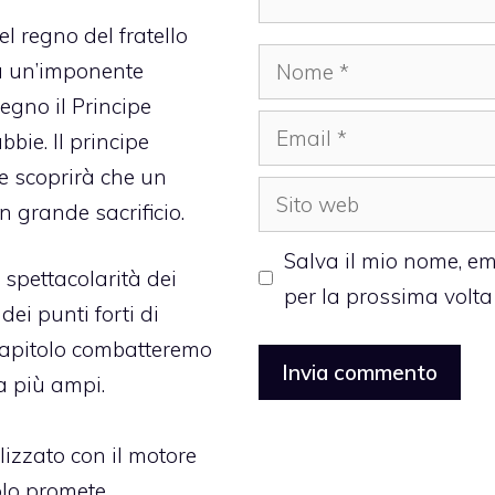
el regno del fratello
Nome
da un’imponente
regno il Principe
Email
bbie. Il principe
e scoprirà che un
Sito
 grande sacrificio.
web
Salva il mio nome, em
spettacolarità dei
per la prossima volt
ei punti forti di
 capitolo combatteremo
a più ampi.
izzato con il motore
olo promete