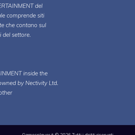
ERT
AINMENT
del
ale comprende siti
te che contano sul
 del settore.
AINMENT inside the
owned by Nectivity Ltd.
other
Gamesplayer.it © 2026 Tutti i diritti riservati