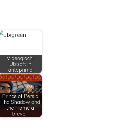
Videogiochi
Ubisoft in
anteprima
Prince of Persia
The Shadow and
the Flame a
breve…