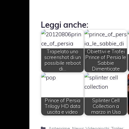
Leggi anche:
Trapelato uno
Obiettivi e Trofei
screenshot di un
Prince of Persia le
possibile reboot
Sabbie
di…
Dimenticate
Prince of Persia
Splinter Cell
Trilogy HD data
Collection a
uscita e video
marzo in Usa
Categorie
Anteprime
,
News Videogiochi
,
Trailer