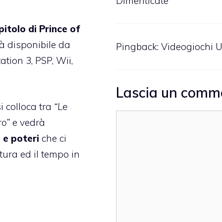
Dimenticate
itolo di Prince of
rà disponibile da
Pingback:
Videogiochi U
tion 3, PSP, Wii,
Lascia un comm
i colloca tra
“Le
Commento
ro”
e vedrà
 e poteri
che ci
tura ed il tempo in