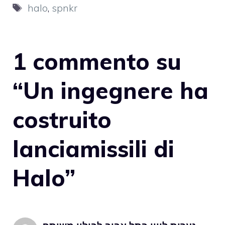
Tag
halo
,
spnkr
1 commento su
“Un ingegnere ha
costruito
lanciamissili di
Halo”