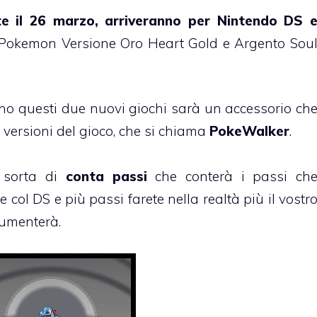
te il 26 marzo, arriveranno per Nintendo DS 
 Pokemon Versione Oro Heart Gold e Argento Sou
no questi due nuovi giochi sarà un accessorio ch
e versioni del gioco, che si chiama
PokeWalker
.
 sorta di
conta passi
che conterà i passi ch
 col DS e più passi farete nella realtà più il vostr
aumenterà.