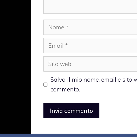
Nome
Email
Sito
web
Salva il mio nome, email e sito
commento.