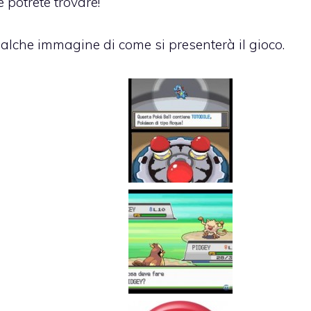
potrete trovare!
alche immagine di come si presenterà il gioco.