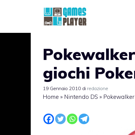
Vai
al
contenuto
Pokewalker 
giochi Pok
19 Gennaio 2010
di
redazione
Home
»
Nintendo DS
»
Pokewalker