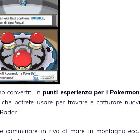
no convertiti in
punti esperienza per i Pokermon
che potrete usare per trovare e catturare nuov
eRadar.
ve camminare, in riva al mare, in montagna ecc