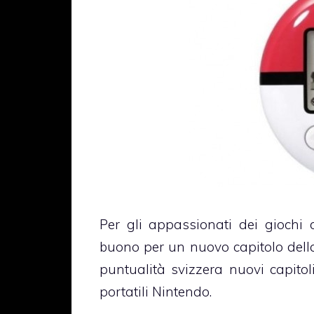
Per gli appassionati dei giochi
buono per un nuovo capitolo della
puntualità svizzera nuovi capito
portatili Nintendo.