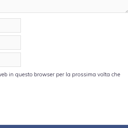
 web in questo browser per la prossima volta che