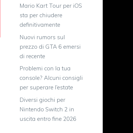
Mario Kart Tour per iOS
sta per chiudere
definitivamente
Nuovi rumors sul
prezzo di GTA 6 emersi
di recente
Problemi con la tua
console? Alcuni consigli
per superare l’estate
Diversi giochi per
Nintendo Switch 2 in
uscita entro fine 2026