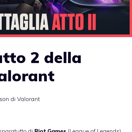
tto 2 della
alorant
ason di Valorant
sparatutto di
Riot Games
(League of Legends)