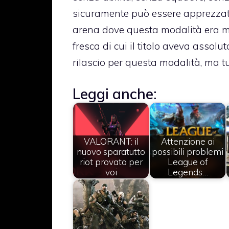
sicuramente può essere apprezzato 
arena dove questa modalità era mo
fresca di cui il titolo aveva assol
rilascio per questa modalità, ma tu
Leggi anche:
VALORANT: il
Attenzione ai
nuovo sparatutto
possibili problemi
riot provato per
League of
voi
Legends…