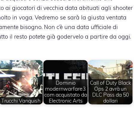
ai giocatori di vecchia data abituati agli shooter
lto in voga. Vedremo se sarà la giusta ventata
utamente bisogno. Non c’è una data ufficiale di
tto il resto potete già godervelo a partire da oggi.
Dominio
Call of Duty Black
modernwarfare3.
Ops 2 avrà un
com acquistato da
DLC Pass da 50
Trucchi Vanquish
Electronic Arts
dollari