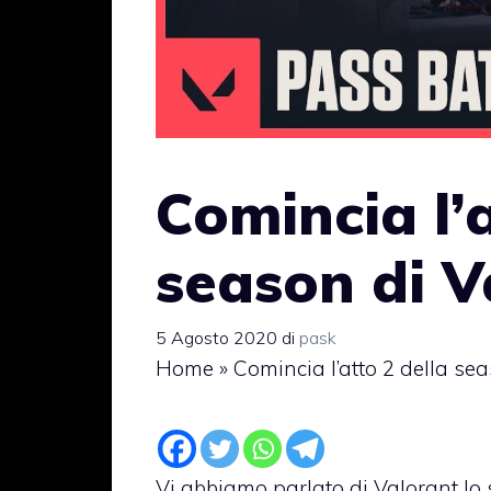
Comincia l’a
season di V
5 Agosto 2020
di
pask
Home
»
Comincia l’atto 2 della se
Vi abbiamo parlato di Valorant lo 