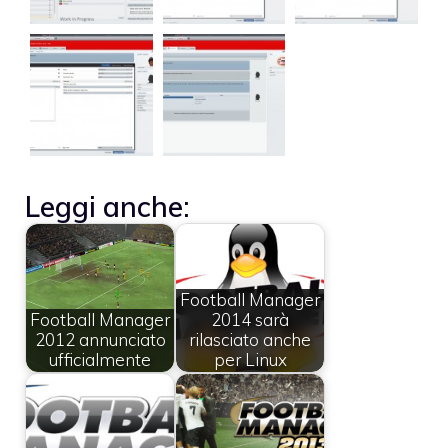
Leggi anche:
Football Manager
Football Manager
2014 sarà
2012 annunciato
rilasciato anche
ufficialmente
per Linux