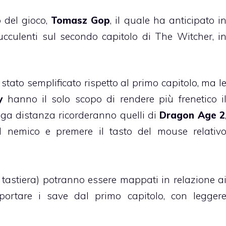
o del gioco,
Tomasz Gop
, il quale ha anticipato i
cculenti sul secondo capitolo di The Witcher, i
stato semplificato rispetto al primo capitolo, ma l
y
hanno il solo scopo di rendere più frenetico i
unga distanza ricorderanno quelli di
Dragon Age 2
 il nemico e premere il tasto del mouse relativ
 tastiera) potranno essere mappati in relazione a
mportare i save dal primo capitolo, con legger