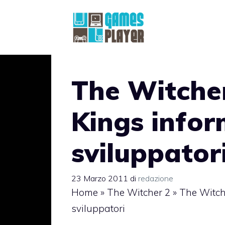
Vai
al
contenuto
The Witcher
Kings infor
sviluppator
23 Marzo 2011
di
redazione
Home
»
The Witcher 2
»
The Witch
sviluppatori