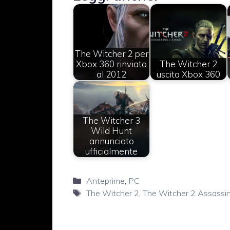
The Witcher 2 per
Xbox 360 rinviato
The Witcher 2
al 2012
uscita Xbox 360
The Witcher 3
Wild Hunt
annunciato
ufficialmente
Categorie
Anteprime
,
PC
Tag
The Witcher 2
,
The Witcher 2 Assassin