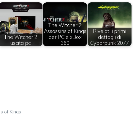
The Witcher 2:
Assassins of Kings
Rivelati i primi
The Witcher 2
per PC e xBox
dettagli di
uscita pc
360
Cyberpunk 2077
s of Kings