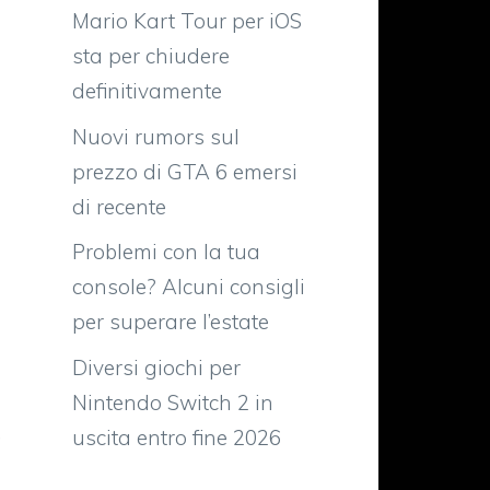
Mario Kart Tour per iOS
sta per chiudere
definitivamente
Nuovi rumors sul
prezzo di GTA 6 emersi
di recente
Problemi con la tua
console? Alcuni consigli
per superare l’estate
Diversi giochi per
Nintendo Switch 2 in
,
uscita entro fine 2026