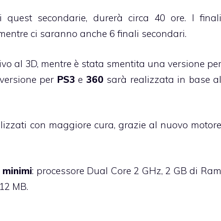
 quest secondarie, durerà circa 40 ore. I final
 mentre ci saranno anche 6 finali secondari.
ivo al 3D, mentre è stata smentita una versione pe
nversione per
PS3
e
360
sarà realizzata in base a
alizzati con maggiore cura, grazie al nuovo motor
i minimi
: processore Dual Core 2 GHz, 2 GB di Ra
12 MB.