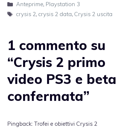
Categorie
Anteprime
,
Playstation 3
Tag
crysis 2
,
crysis 2 data
,
Crysis 2 uscita
1 commento su
“Crysis 2 primo
video PS3 e beta
confermata”
Pingback:
Trofei e obiettivi Crysis 2