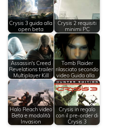
Crysis 3 guida alla
Crysis 2 requisiti
open beta
minimi PC
Assassin's Creed
Tomb Raider
Revelations trailer
rilasciato secondo
Multiplayer Kill
video Guida alla…
Halo Reach video
Crysis in regalo
Beta e modalità
con il pre-order di
Invasion
Crysis 3