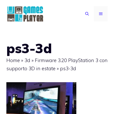
Vai
al
MENU
contenuto
ps3-3d
Home
»
3d
»
Firmware 3.20 PlayStation 3 con
supporto 3D in estate
»
ps3-3d