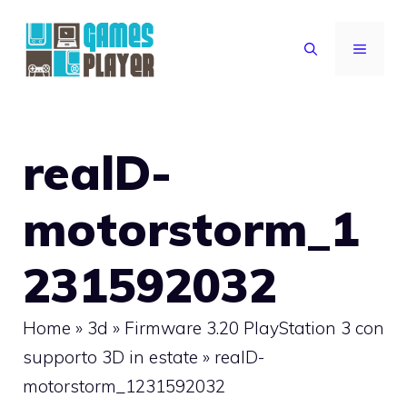
Vai
al
MENU
contenuto
realD-
motorstorm_1
231592032
Home
»
3d
»
Firmware 3.20 PlayStation 3 con
supporto 3D in estate
»
realD-
motorstorm_1231592032