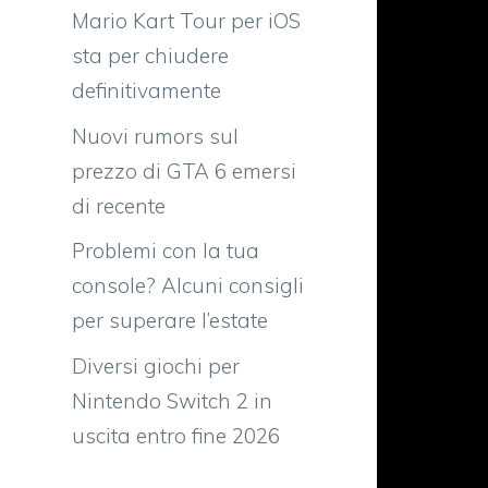
Mario Kart Tour per iOS
sta per chiudere
definitivamente
Nuovi rumors sul
prezzo di GTA 6 emersi
di recente
Problemi con la tua
console? Alcuni consigli
per superare l’estate
n
Diversi giochi per
i
Nintendo Switch 2 in
uscita entro fine 2026