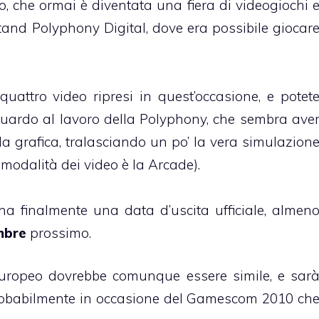
to, che ormai è diventata una fiera di videogiochi 
stand Polyphony Digital, dove era possibile giocar
uattro video ripresi in quest’occasione, e potet
iguardo al lavoro della Polyphony, che sembra ave
lla grafica, tralasciando un po’ la vera simulazion
a modalità dei video è la Arcade).
 finalmente una data d’uscita ufficiale, almen
mbre
prossimo.
 europeo dovrebbe comunque essere simile, e sar
robabilmente in occasione del Gamescom 2010 ch