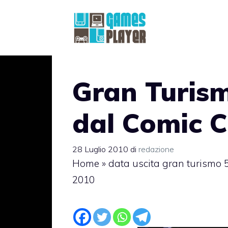
Vai
al
contenuto
Gran Turism
dal Comic 
28 Luglio 2010
di
redazione
Home
»
data uscita gran turismo 
2010