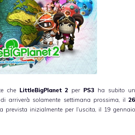
nte che
LittleBigPlanet 2
per
PS3
ha subito u
indi arriverà solamente settimana prossima, il
2
a prevista inizialmente per l’uscita, il 19 gennai