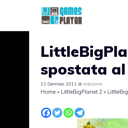
Vai
al
contenuto
LittleBigPl
spostata al
21 Gennaio 2011
di
redazione
Home
»
LittleBigPlanet 2
»
LittleBi