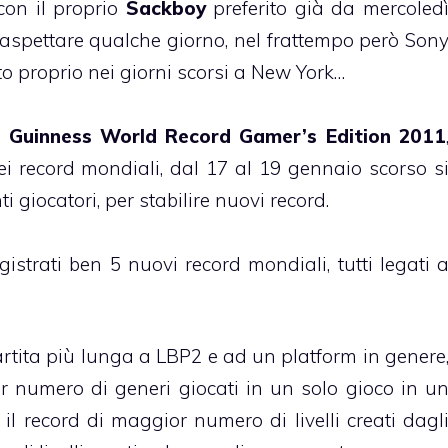
con il proprio
Sackboy
preferito già da mercoled
aspettare qualche giorno, nel frattempo però Son
o proprio nei giorni scorsi a New York…
a
Guinness World Record Gamer’s Edition 2011
ei record mondiali, dal 17 al 19 gennaio scorso s
 giocatori, per stabilire nuovi record.
strati ben 5 nuovi record mondiali, tutti legati 
artita più lunga a LBP2 e ad un platform in genere
or numero di generi giocati in un solo gioco in u
 il record di maggior numero di livelli creati dagl