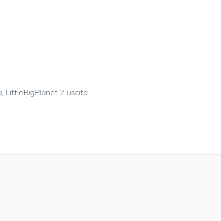
a
,
LittleBigPlanet 2 uscita