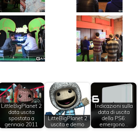
LittleBigPlanet 2
Indicazioni sulla
data uscita
data di uscita
spostata a
LitteBigPlanet 2
della PS6:
gennaio 2011
uscita e demo
emergono…