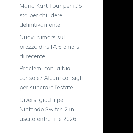
Mario Kart Tour per iOS
sta per chiudere
definitivamente
Nuovi rumors sul
prezzo di GTA 6 emersi
di recente
Problemi con la tua
console? Alcuni consigli
per superare l’estate
n
6
Diversi giochi per
o
Nintendo Switch 2 in
uscita entro fine 2026