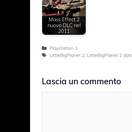
Mass Effect 2
nuovo DLC nel
2011
Categorie
Playstation 3
Tag
LittleBigPlanet 2
,
LittleBigPlanet 2 dat
Lascia un commento
Commento