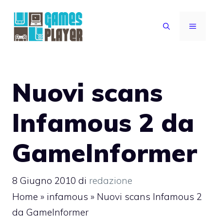
Vai
al
MENU
contenuto
Nuovi scans
Infamous 2 da
GameInformer
8 Giugno 2010
di
redazione
Home
»
infamous
»
Nuovi scans Infamous 2
da GameInformer