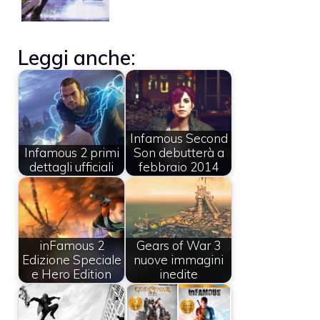
Leggi anche:
Infamous Second
Infamous 2 primi
Son debutterà a
dettagli ufficiali
febbraio 2014
inFamous 2
Gears of War 3
Edizione Speciale
nuove immagini
e Hero Edition
inedite