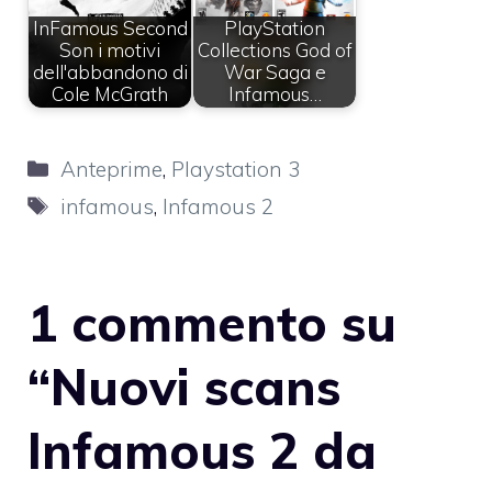
InFamous Second
PlayStation
Son i motivi
Collections God of
dell'abbandono di
War Saga e
Cole McGrath
Infamous…
Categorie
Anteprime
,
Playstation 3
Tag
infamous
,
Infamous 2
1 commento su
“Nuovi scans
Infamous 2 da