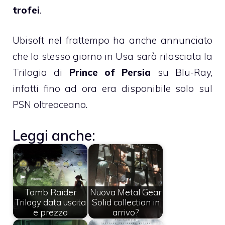
trofei
.
Ubisoft nel frattempo ha anche annunciato
che lo stesso giorno in Usa sarà rilasciata la
Trilogia di
Prince of Persia
su Blu-Ray,
infatti fino ad ora era disponibile solo sul
PSN oltreoceano.
Leggi anche:
Tomb Raider
Nuova Metal Gear
Trilogy data uscita
Solid collection in
e prezzo
arrivo?