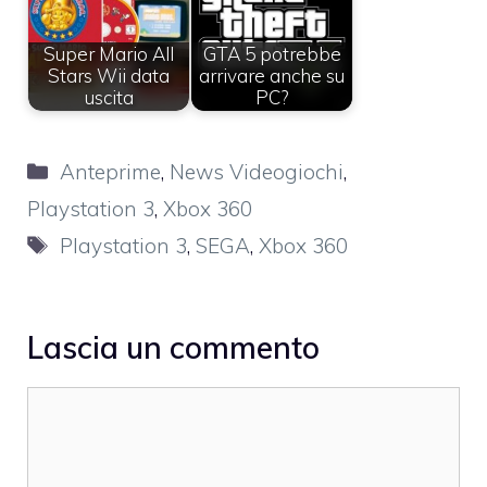
Super Mario All
GTA 5 potrebbe
Stars Wii data
arrivare anche su
uscita
PC?
Categorie
Anteprime
,
News Videogiochi
,
Playstation 3
,
Xbox 360
Tag
Playstation 3
,
SEGA
,
Xbox 360
Lascia un commento
Commento