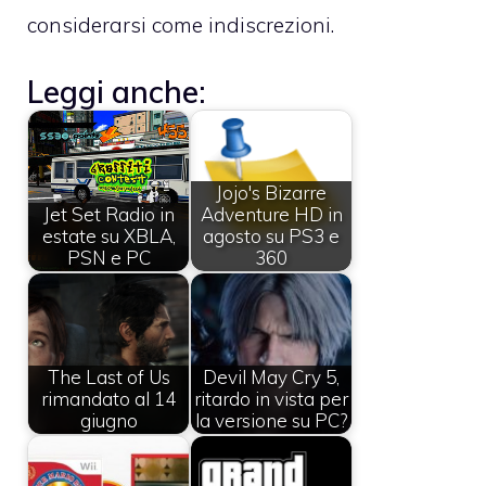
considerarsi come indiscrezioni.
Leggi anche:
Jojo's Bizarre
Jet Set Radio in
Adventure HD in
estate su XBLA,
agosto su PS3 e
PSN e PC
360
The Last of Us
Devil May Cry 5,
rimandato al 14
ritardo in vista per
giugno
la versione su PC?