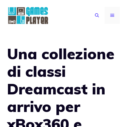
Vai
al
MENU
contenuto
Una collezione
di classi
Dreamcast in
arrivo per
xBox360 e