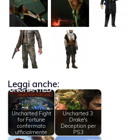
Leggi anche:
Uncharted Fight
Uncharted 3:
for Fortune
Drake's
confermato
Deception per
ufficialmente
PS3