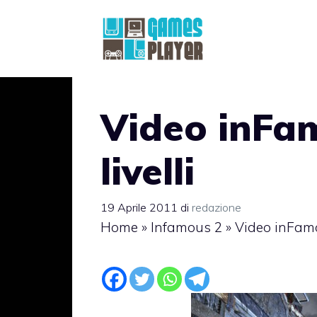
Vai
al
contenuto
Video inFam
livelli
19 Aprile 2011
di
redazione
Home
»
Infamous 2
»
Video inFamou