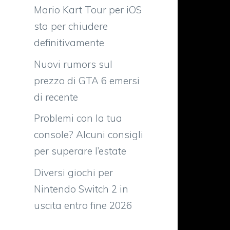
Mario Kart Tour per iOS
sta per chiudere
definitivamente
Nuovi rumors sul
prezzo di GTA 6 emersi
di recente
Problemi con la tua
console? Alcuni consigli
per superare l’estate
Diversi giochi per
Nintendo Switch 2 in
uscita entro fine 2026