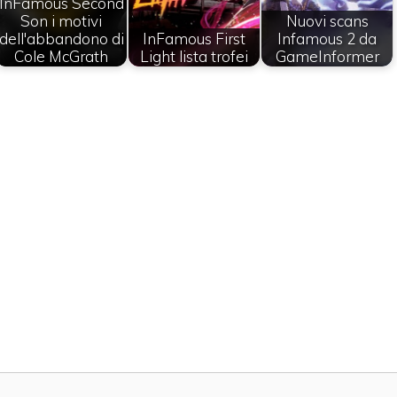
InFamous Second
Son i motivi
Nuovi scans
dell'abbandono di
InFamous First
Infamous 2 da
Cole McGrath
Light lista trofei
GameInformer