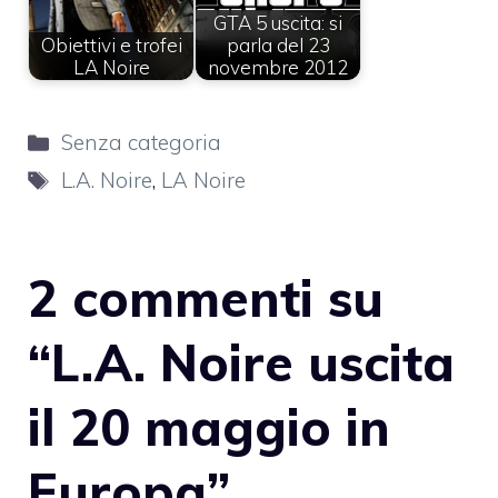
GTA 5 uscita: si
Obiettivi e trofei
parla del 23
LA Noire
novembre 2012
Categorie
Senza categoria
Tag
L.A. Noire
,
LA Noire
2 commenti su
“L.A. Noire uscita
il 20 maggio in
Europa”