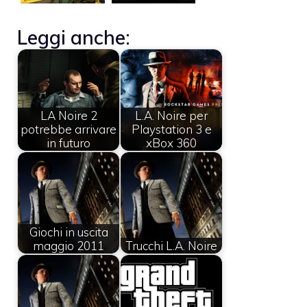
Leggi anche:
LA Noire 2
L.A. Noire per
potrebbe arrivare
Playstation 3 e
in futuro
xBox 360
Giochi in uscita
maggio 2011
Trucchi L.A. Noire