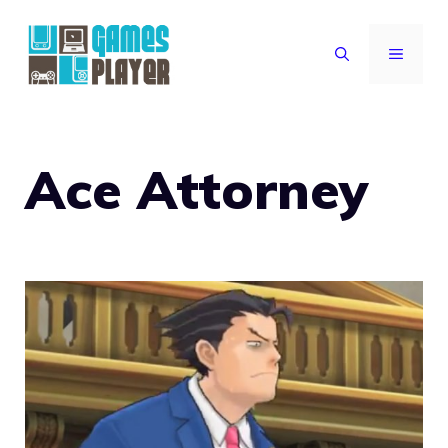
Vai
al
MENU
contenuto
Ace Attorney