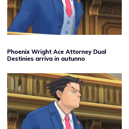
Phoenix Wright Ace Attorney Dual
Destinies arriva in autunno