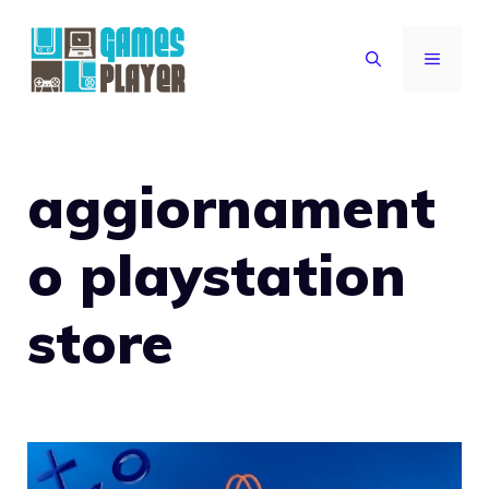
Vai
al
MENU
contenuto
aggiornament
o playstation
store