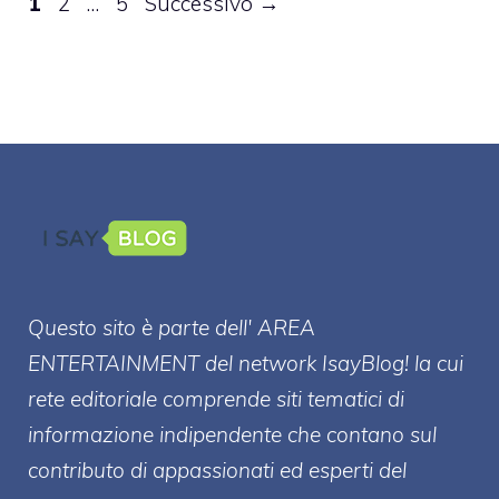
Pagina
Pagina
Pagina
1
2
…
5
Successivo
→
Questo sito è parte dell' AREA
ENTERT
AINMENT
del network IsayBlog! la cui
rete editoriale comprende siti tematici di
informazione indipendente che contano sul
contributo di appassionati ed esperti del