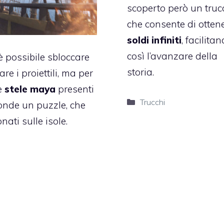
scoperto però un truc
che consente di otten
soldi infiniti
, facilita
così l’avanzare della
 possibile sbloccare
storia.
e i proiettili, ma per
le
stele maya
presenti
Categorie
Trucchi
ponde un puzzle, che
nati sulle isole.