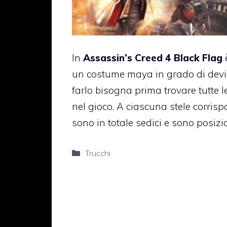
In
Assassin’s Creed 4 Black Flag
è
un costume maya in grado di deviar
farlo bisogna prima trovare tutte 
nel gioco. A ciascuna stele corris
sono in totale sedici e sono posizio
Categorie
Trucchi