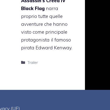
Assassin’s Creed IV
Black Flag
narra
proprio tutte quelle
avventure che hanno
visto come principale
protagonista il famoso
pirata Edward Kenway.
Categorie
Trailer
ivacy (UE)