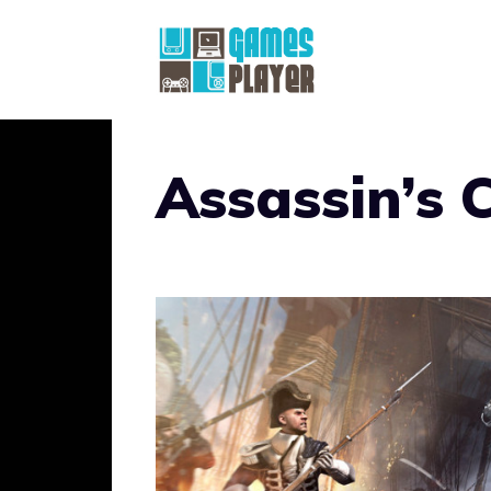
Vai
al
contenuto
Assassin’s 