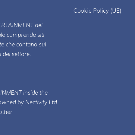
Cookie Policy (UE)
ERT
AINMENT
del
ale comprende siti
te che contano sul
 del settore.
AINMENT inside the
owned by Nectivity Ltd.
other