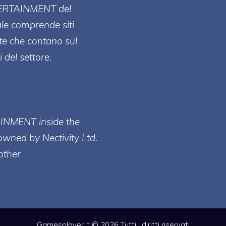
ERT
AINMENT
del
ale comprende siti
te che contano sul
 del settore.
AINMENT inside the
owned by Nectivity Ltd.
other
Gamesplayer.it © 2026 Tutti i diritti riservati