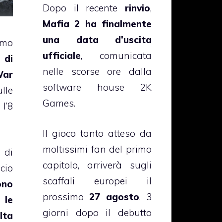
Dopo il recente
rinvio
,
Mafia 2 ha finalmente
una data d’uscita
amo
ufficiale
, comunicata
 di
nelle scorse ore dalla
War
software house 2K
lle
Games.
l’8
Il gioco tanto atteso da
moltissimi fan del primo
 di
capitolo, arriverà sugli
cio
scaffali europei il
ono
prossimo
27 agosto
, 3
 le
giorni dopo il debutto
lta