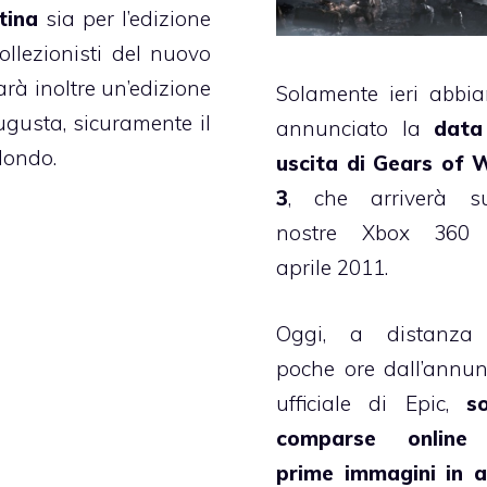
tina
sia per l’edizione
ollezionisti del nuovo
rà inoltre un’edizione
Solamente ieri abbi
gusta, sicuramente il
annunciato la
data
Mondo.
uscita di Gears of 
3
, che arriverà su
nostre Xbox 360 
aprile 2011.
Oggi, a distanza
poche ore dall’annun
ufficiale di Epic,
s
comparse online
prime immagini in a