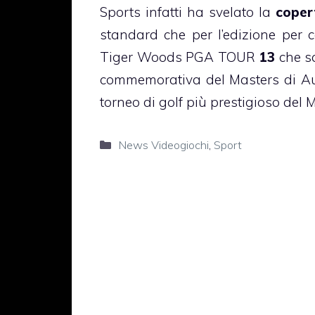
Sports infatti ha svelato la
coper
standard che per l’edizione per c
Tiger Woods PGA TOUR
13
che sa
commemorativa del Masters di Au
torneo di golf più prestigioso del 
Categorie
News Videogiochi
,
Sport