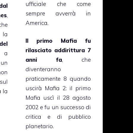
ufficiale che come
dal
sempre avverrà in
hes
,
America.
che
 la
Il primo Mafia fu
del
rilasciato addirittura 7
 a
anni fa
, che
 un
diventeranno
non
praticamente 8 quando
sul
uscirà Mafia 2: il primo
 la
Mafia uscì il 28 agosto
2002 e fu un successo di
critica e di pubblico
planetario.