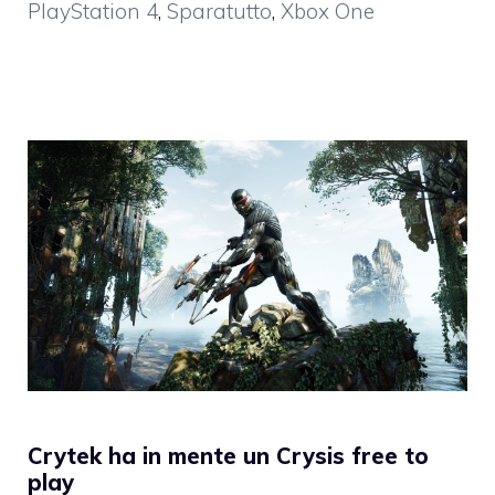
PlayStation 4
,
Sparatutto
,
Xbox One
Crytek ha in mente un Crysis free to
play