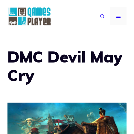
Vai
al
MENU
contenuto
DMC Devil May
Cry