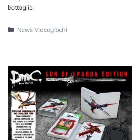
battaglie.
Categorie
News Videogiochi