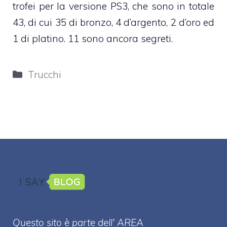
trofei per la versione PS3, che sono in totale
43, di cui 35 di bronzo, 4 d’argento, 2 d’oro ed
1 di platino. 11 sono ancora segreti.
Categorie
Trucchi
Questo sito è parte dell' AREA