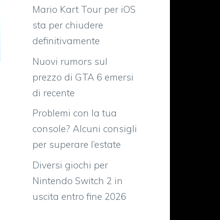
Mario Kart Tour per iOS
sta per chiudere
definitivamente
Nuovi rumors sul
prezzo di GTA 6 emersi
di recente
Problemi con la tua
console? Alcuni consigli
per superare l’estate
Diversi giochi per
Nintendo Switch 2 in
uscita entro fine 2026