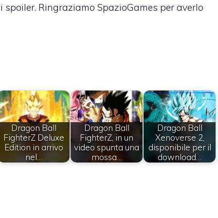
li spoiler. Ringraziamo
SpazioGames
per averlo
Dragon Ball
Dragon Ball
Dragon Ball
FighterZ Deluxe
FighterZ, in un
Xenoverse 2,
Edition in arrivo
video spunta una
disponibile per il
nel…
mossa…
download…