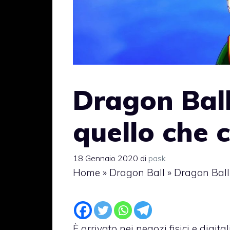
Dragon Ball
quello che 
18 Gennaio 2020
di
pask
Home
»
Dragon Ball
»
Dragon Ball 
È arrivato nei negozi fisici e digita