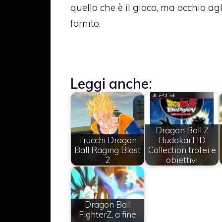
quello che è il gioco, ma occhio ag
fornito.
Leggi anche:
Dragon Ball Z
Trucchi Dragon
Budokai HD
Ball Raging Blast
Collection trofei e
2
obiettivi
Dragon Ball
FighterZ, a fine