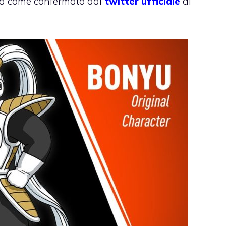
ia come confermato dal
twitter ufficiale
di