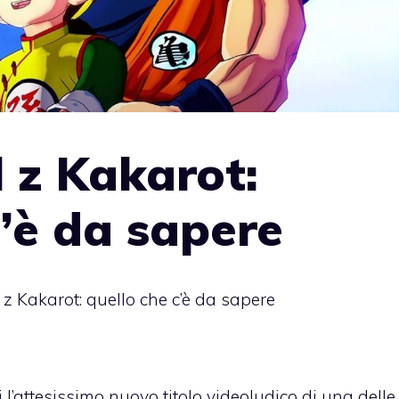
 z Kakarot:
c’è da sapere
z Kakarot: quello che c’è da sapere
li l’attesissimo nuovo titolo videoludico di una delle