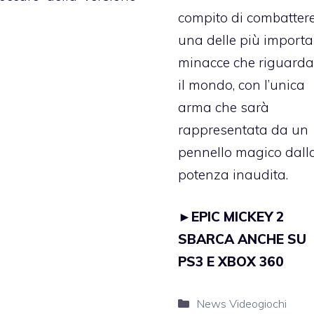
compito di combatter
una delle più importa
minacce che riguard
il mondo, con l’unica
arma che sarà
rappresentata da un
pennello magico dall
potenza inaudita.
►
EPIC MICKEY 2
SBARCA ANCHE SU
PS3 E XBOX 360
Categorie
News Videogiochi