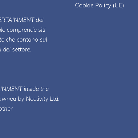
Cookie Policy (UE)
ERT
AINMENT
del
ale comprende siti
te che contano sul
 del settore.
AINMENT inside the
owned by Nectivity Ltd.
other