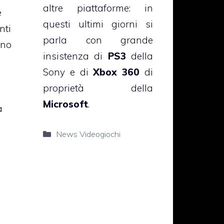
altre piattaforme: in
e
questi ultimi giorni si
nti
parla con grande
ano
insistenza di
PS3
della
Sony e di
Xbox 360
di
proprietà della
Microsoft
.
a
Categorie
News Videogiochi