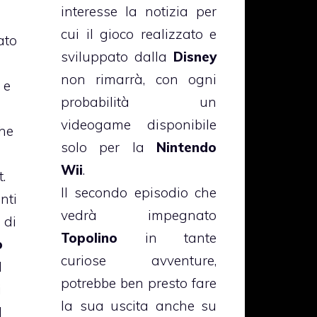
interesse la notizia per
cui il gioco realizzato e
ato
sviluppato dalla
Disney
non rimarrà, con ogni
i
e
probabilità un
videogame disponibile
che
solo per la
Nintendo
Wii
.
.
Il secondo episodio che
enti
vedrà impegnato
 di
Topolino
in tante
o
curiose avventure,
l
potrebbe ben presto fare
i
la sua uscita anche su
l