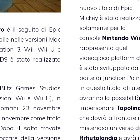
nuovo titolo di Epic
Mickey è stato realizz
solamente per la
wo
è il seguito di Epic
console
Nintendo Wi
bile nelle versioni Mac
rappresenta quel
ation 3, Wii, Wii U e
videogioco platform 
S è stato realizzato
è stato sviluppato da
parte di Junction Point
In questo titolo, gli ut
 Blitz Games Studios
avranno la possibilità
sioni Wii e Wii U), in
impersonare
Topolin
 domani 23 novembre
che dovrà affrontare i
0 novembre come titolo
misterioso universo d
Dopo il salto trovate
Rifiutolandia
e avrà i
bloccare della versione