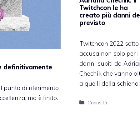
Adriana Chechik: il
Twitchcon le ha
creato più danni de
previsto
Twitchcon 2022 sotto
accusa non solo per i
danni subiti da Adri
de definitivamente
Chechik che vanno ol
a quelli della schiena.
il punto di riferimento
cellenza, ma è finito.
Categorie
Curiosità