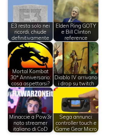
E3 resta solo nei
Elden Ring GOTY
ricordi, chiude
e Bill Clinton
definitivamente
reference
Mortal Kombat
30° Anniversario:
Diablo IV arrivano
cosa aspettarsi?
i drop su twitch
Minaccie a Pow3r
Sega annunci:
noto streamer
controller touch e
italiano di CoD
Game Gear Micro