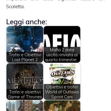
Scaletta.
Leggi anche:
Mafia 2 data
Trofei e Obiettivi
uscita rinviata al
Lost Planet 2
quarto trimestre…
Obiettivi e trofei
Trofei e obiettivi
World of Outlaws
Game of Thrones
Sprint Cars