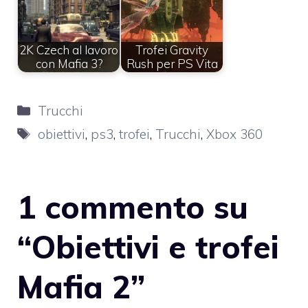
2K Czech al lavoro
Trofei Gravity
con Mafia 3?
Rush per PS Vita
Categorie
Trucchi
Tag
obiettivi
,
ps3
,
trofei
,
Trucchi
,
Xbox 360
1 commento su
“Obiettivi e trofei
Mafia 2”