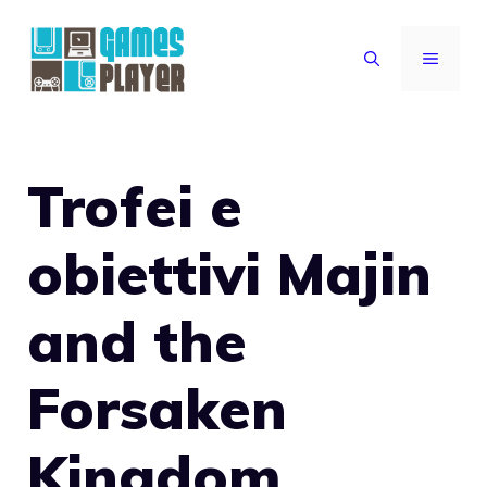
Vai
al
MENU
contenuto
Trofei e
obiettivi Majin
and the
Forsaken
Kingdom