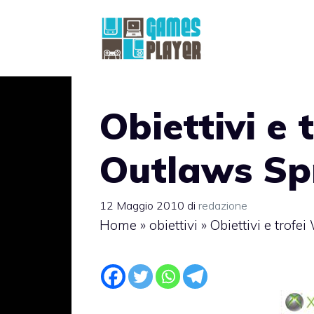
Vai
al
contenuto
Obiettivi e 
Outlaws Spr
12 Maggio 2010
di
redazione
Home
»
obiettivi
»
Obiettivi e trofe