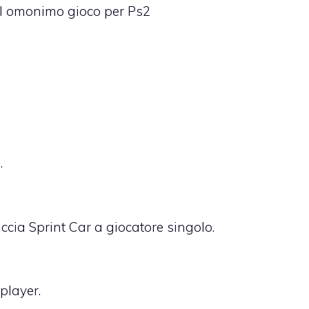
del omonimo gioco per Ps2
.
cia Sprint Car a giocatore singolo.
player.