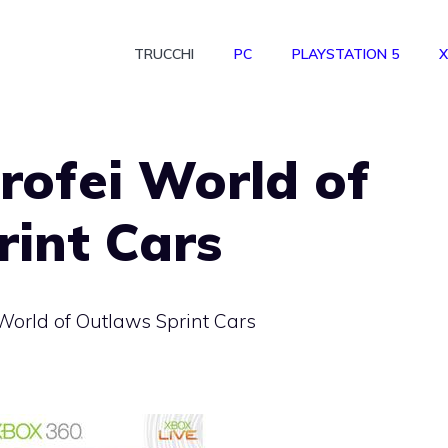
TRUCCHI
PC
PLAYSTATION 5
X
trofei World of
int Cars
i World of Outlaws Sprint Cars