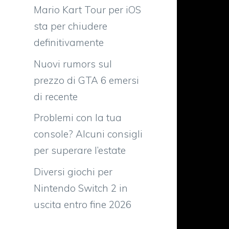
Mario Kart Tour per iOS
sta per chiudere
definitivamente
Nuovi rumors sul
prezzo di GTA 6 emersi
di recente
Problemi con la tua
console? Alcuni consigli
per superare l’estate
Diversi giochi per
Nintendo Switch 2 in
uscita entro fine 2026
o