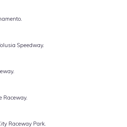
rnamento.
 Volusia Speedway.
ceway.
le Raceway.
City Raceway Park.