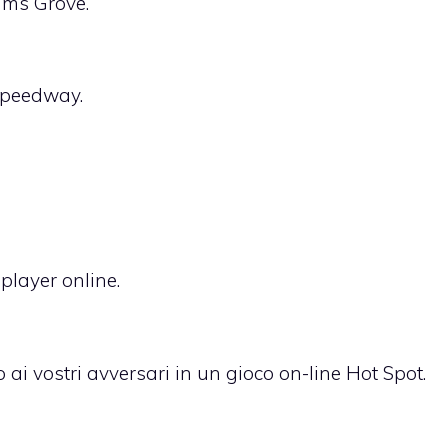
iams Grove.
 Speedway.
iplayer online.
o ai vostri avversari in un gioco on-line Hot Spot.