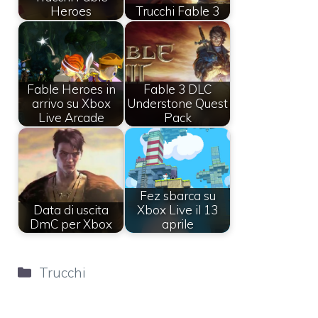
Heroes
Trucchi Fable 3
Fable Heroes in
Fable 3 DLC
arrivo su Xbox
Understone Quest
Live Arcade
Pack
Fez sbarca su
Data di uscita
Xbox Live il 13
DmC per Xbox
aprile
Categorie
Trucchi