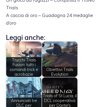
Trials
A caccia di oro – Guadagna 24 medaglie
d’oro
Leggi anche:
Trucchi Trials
Fusion: tutti i
comandi trick e
Obiettivi Trials
acrobazie
Evolution
Trials of St.Lucia, il
Annunciati tre
DCL cooperativo
DLC per
per Dante's