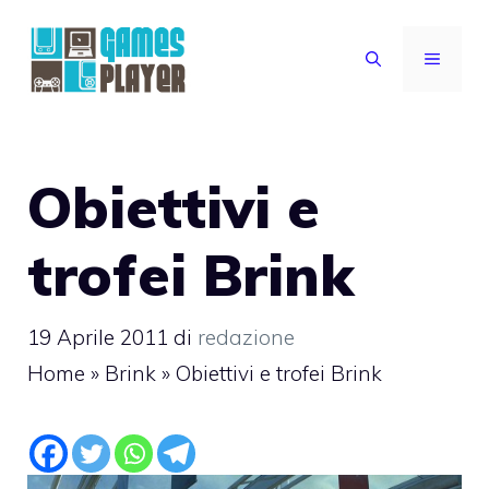
Vai
al
MENU
contenuto
Obiettivi e
trofei Brink
19 Aprile 2011
di
redazione
Home
»
Brink
»
Obiettivi e trofei Brink