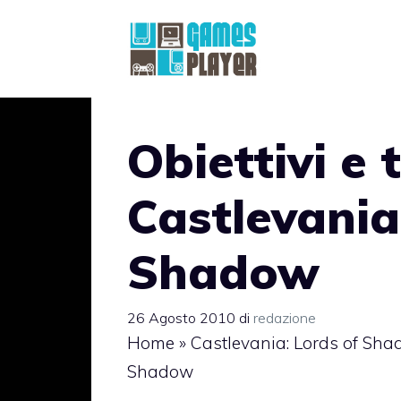
Vai
al
contenuto
Obiettivi e 
Castlevania
Shadow
26 Agosto 2010
di
redazione
Home
»
Castlevania: Lords of Sh
Shadow