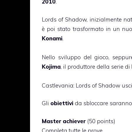
2010
.
Lords of Shadow, inizialmente nat
è poi stato trasformato in un nuo
Konami
.
Nello sviluppo del gioco, seppu
Kojima
, il produttore della serie di
Castlevania: Lords of Shadow usc
Gli
obiettivi
da sbloccare saranno i
Master achiever
(50 points)
Completa tutte le prove