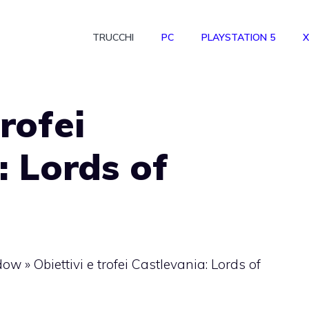
TRUCCHI
PC
PLAYSTATION 5
X
trofei
: Lords of
adow
»
Obiettivi e trofei Castlevania: Lords of