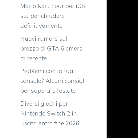
Mario Kart Tour per iOS
sta per chiudere
definitivamente
Nuovi rumors sul
prezzo di GTA 6 emersi
di recente
Problemi con la tua
console? Alcuni consigli
per superare l’estate
Diversi giochi per
Nintendo Switch 2 in
,
uscita entro fine 2026
3