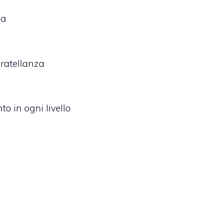
za
Fratellanza
o in ogni livello