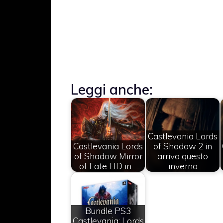
Leggi anche:
Castlevania Lords
Castlevania Lords
of Shadow 2 in
of Shadow Mirror
arrivo questo
of Fate HD in…
inverno
Bundle PS3
Castlevania: Lords