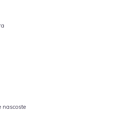
ra
e nascoste