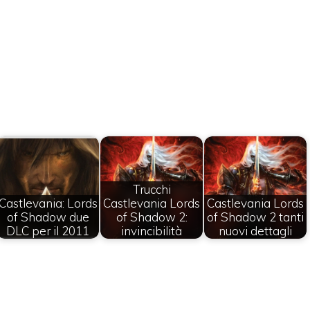
Trucchi
Castlevania: Lords
Castlevania Lords
Castlevania Lords
of Shadow due
of Shadow 2:
of Shadow 2 tanti
DLC per il 2011
invincibilità
nuovi dettagli