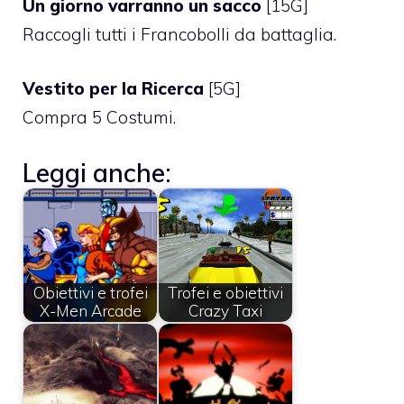
Un giorno varranno un sacco
[15G]
Raccogli tutti i Francobolli da battaglia.
Vestito per la Ricerca
[5G]
Compra 5 Costumi.
Leggi anche:
Obiettivi e trofei
Trofei e obiettivi
X-Men Arcade
Crazy Taxi