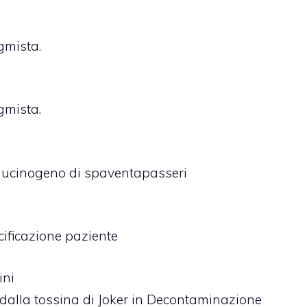
igmista.
igmista.
allucinogeno di spaventapasseri
cificazione paziente
ini
 dalla tossina di Joker in Decontaminazione