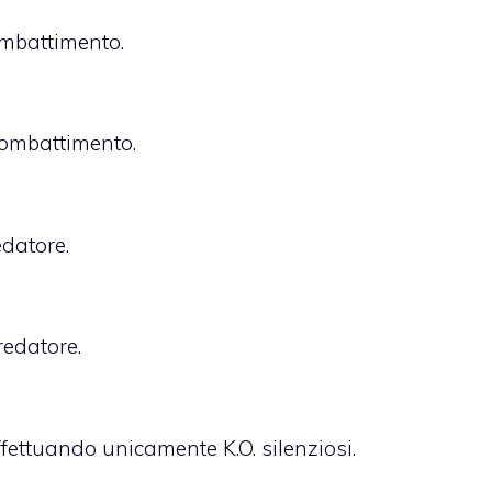
ombattimento.
Combattimento.
edatore.
redatore.
ettuando unicamente K.O. silenziosi.