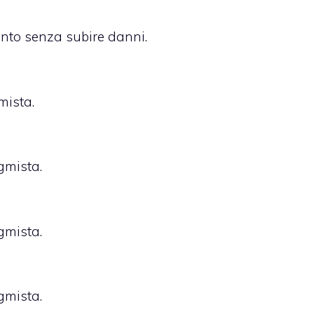
to senza subire danni.
mista.
igmista.
igmista.
igmista.