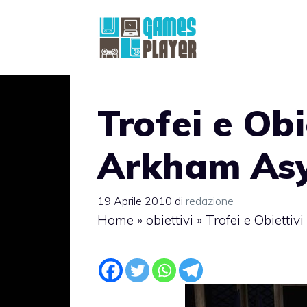
Vai
al
contenuto
Trofei e Obi
Arkham As
19 Aprile 2010
di
redazione
Home
»
obiettivi
»
Trofei e Obietti