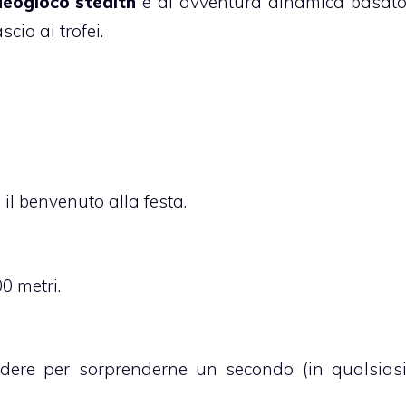
eogioco stealth
e di avventura dinamica basat
cio ai trofei.
 il benvenuto alla festa.
0 metri.
dere per sorprenderne un secondo (in qualsias