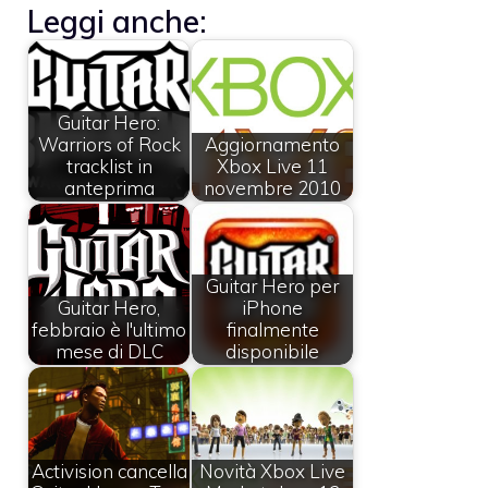
Leggi anche:
Guitar Hero:
Warriors of Rock
Aggiornamento
tracklist in
Xbox Live 11
anteprima
novembre 2010
Guitar Hero per
Guitar Hero,
iPhone
febbraio è l'ultimo
finalmente
mese di DLC
disponibile
Activision cancella
Novità Xbox Live