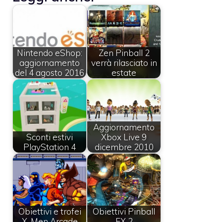
Nintendo eShop:
Zen Pinball 2
aggiornamento
verrà rilasciato in
del 4 agosto 2016
estate
Aggiornamento
Sconti estivi
Xbox Live 9
PlayStation 4
dicembre 2010
Obiettivi e trofei
Obiettivi Pinball
X-Men Arcade
FX 2