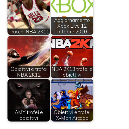
Aggiornamento
Xbox Live 12
Trucchi NBA 2K11
ottobre 2010
Obiettivi e trofei
NBA 2K13 trofei e
NBA 2K12
obiettivi
AMY trofei e
Obiettivi e trofei
obiettivi
X-Men Arcade