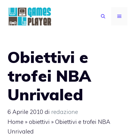
Vai
al
MENU
contenuto
Obiettivi e
trofei NBA
Unrivaled
6 Aprile 2010
di
redazione
Home
»
obiettivi
»
Obiettivi e trofei NBA
Unrivaled