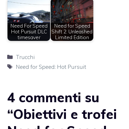
Need For Speed
Need for Speed
Hot Pursuit DLC
Shift 2: Unleashed
timesaver
Limited Edition
Categorie
Trucchi
Tag
Need for Speed: Hot Pursuit
4 commenti su
“Obiettivi e trofei