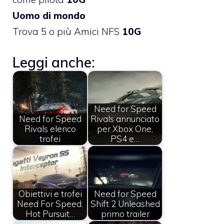
Uomo di mondo
Trova 5 o più Amici NFS
10G
Leggi anche:
Need for Speed
Need for Speed
Rivals annunciato
Rivals elenco
per Xbox One,
trofei
PS4 e…
Obiettivi e trofei
Need for Speed
Need For Speed:
Shift 2 Unleashed
Hot Pursuit…
primo trailer