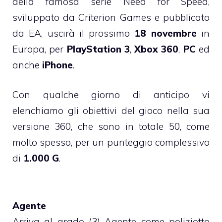
della famosa serie Need for Speed,
sviluppato da Criterion Games e pubblicato
da EA, uscirà il prossimo
18 novembre
in
Europa, per
PlayStation 3
,
Xbox 360
,
PC
ed
anche
iPhone
.
Con qualche giorno di anticipo vi
elenchiamo gli obiettivi del gioco nella sua
versione 360, che sono in totale 50, come
molto spesso, per un punteggio complessivo
di
1.000 G
.
Agente
Arriva al grado (3) Agente come poliziotto