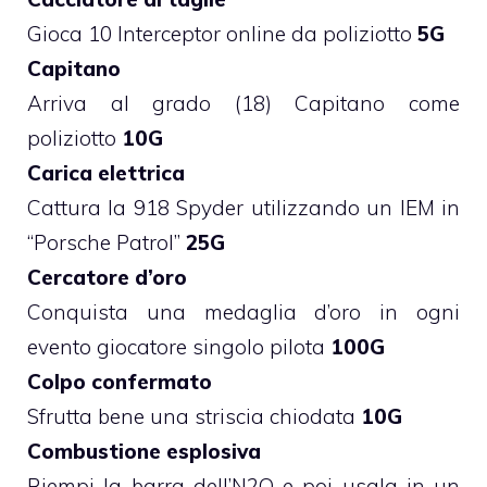
Gioca 10 Interceptor online da poliziotto
5G
Capitano
Arriva al grado (18) Capitano come
poliziotto
10G
Carica elettrica
Cattura la 918 Spyder utilizzando un IEM in
“Porsche Patrol”
25G
Cercatore d’oro
Conquista una medaglia d’oro in ogni
evento giocatore singolo pilota
100G
Colpo confermato
Sfrutta bene una striscia chiodata
10G
Combustione esplosiva
Riempi la barra dell’N2O e poi usala in un