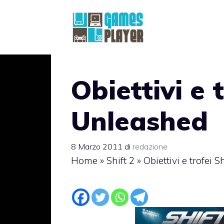
Vai
al
contenuto
Obiettivi e t
Unleashed
8 Marzo 2011
di
redazione
Home
»
Shift 2
»
Obiettivi e trofei 