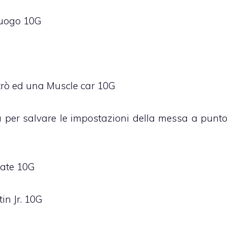
 luogo 10G
rò ed una Muscle car 10G
a per salvare le impostazioni della messa a punt
orate 10G
in Jr. 10G