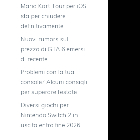
Mario Kart Tour per iOS
sta per chiudere
definitivamente
Nuovi rumors sul
prezzo di GTA 6 emersi
di recente
Problemi con la tua
console? Alcuni consigli
per superare l’estate
y
r
Diversi giochi per
Nintendo Switch 2 in
uscita entro fine 2026
.