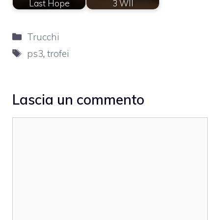
Last Hope
3 WII
Categorie
Trucchi
Tag
ps3
,
trofei
Lascia un commento
Commento