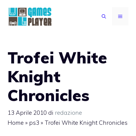
Vai
al
MENU
contenuto
Trofei White
Knight
Chronicles
13 Aprile 2010
di
redazione
Home
»
ps3
»
Trofei White Knight Chronicles