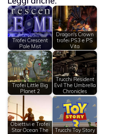
Leggi anche:
Dragon's Crown
Trofei Crescent
trofei PS3 e PS
Pale Mist
Vita
Trucchi Resident
Trofei Little Big
Evil The Umbrella
Planet 2
Chronicles
Obiettivi e Trofei
Star Ocean The
Trucchi Toy Story