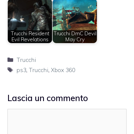
Trucchi Resident
Trucchi DmC Devil
Evil Revelations
May Cry
Categorie
Trucchi
Tag
ps3
,
Trucchi
,
Xbox 360
Lascia un commento
Commento