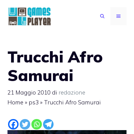
Vai
al
MENU
contenuto
Trucchi Afro
Samurai
21 Maggio 2010
di
redazione
Home
»
ps3
»
Trucchi Afro Samurai