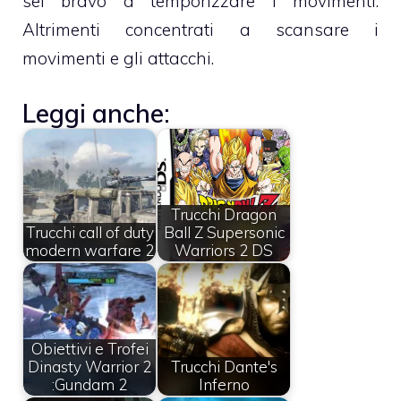
sei bravo a temporizzare i movimenti.
Altrimenti concentrati a scansare i
movimenti e gli attacchi.
Leggi anche:
Trucchi Dragon
Trucchi call of duty
Ball Z Supersonic
modern warfare 2
Warriors 2 DS
Obiettivi e Trofei
Dinasty Warrior 2
Trucchi Dante's
:Gundam 2
Inferno